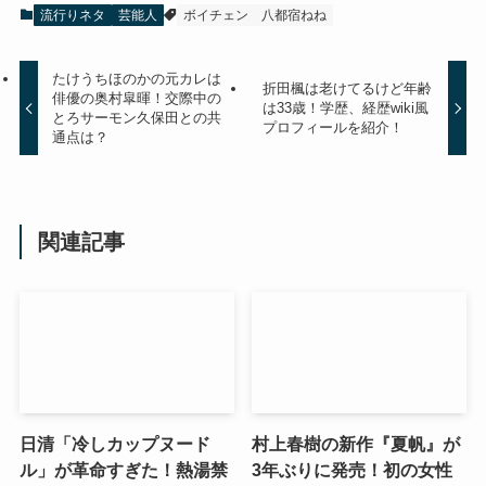
流行りネタ
芸能人
ボイチェン
八都宿ねね
たけうちほのかの元カレは
折田楓は老けてるけど年齢
俳優の奥村皐暉！交際中の
は33歳！学歴、経歴wiki風
とろサーモン久保田との共
プロフィールを紹介！
通点は？
関連記事
日清「冷しカップヌード
村上春樹の新作『夏帆』が
ル」が革命すぎた！熱湯禁
3年ぶりに発売！初の女性