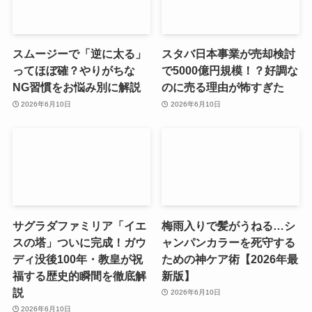
スムージーで「逆に太る」
スタバ日本事業が売却検討
ってほぼ確？やりがちな
で5000億円規模！？好調な
NG習慣をお悩み別に解説
のに売る理由が怖すぎた
2026年6月10日
2026年6月10日
サグラダファミリア「イエ
梅雨入りで髪がうねる…シ
スの塔」ついに完成！ガウ
ャンパンカラーを死守する
ディ没後100年・教皇が祝
ための神ケア術【2026年最
福する歴史的瞬間を徹底解
新版】
説
2026年6月10日
2026年6月10日