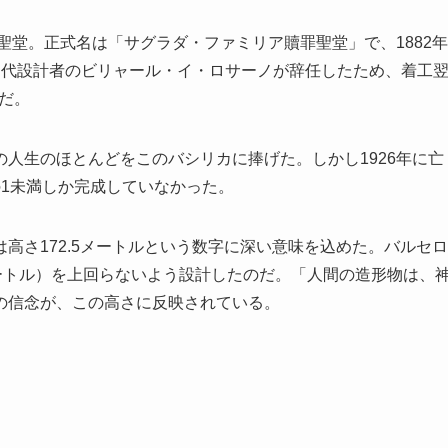
聖堂。正式名は「サグラダ・ファミリア贖罪聖堂」で、1882年
初代設計者のビリャール・イ・ロサーノが辞任したため、着工
のだ。
人生のほとんどをこのバシリカに捧げた。しかし1926年に亡
1未満しか完成していなかった。
高さ172.5メートルという数字に深い意味を込めた。バルセロ
ートル）を上回らないよう設計したのだ。「人間の造形物は、
の信念が、この高さに反映されている。