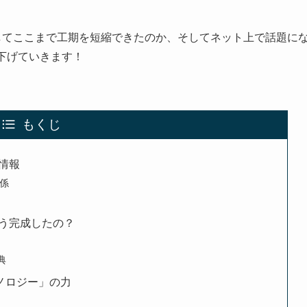
してここまで工期を短縮できたのか、そしてネット上で話題に
下げていきます！
もくじ
情報
係
う完成したの？
典
ノロジー」の力