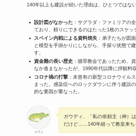
140年以上も建設が続いた理由は、ひとつではな
設計図がなかった
：サグラダ・ファミリアの全
ており、頼りにできるのはたった1枚のスケッ
スペイン内戦による資料焼失
：弟子たちが図面
と模型を手掛かりにしながら、手探り状態で建
す。
資金難の長い歴史
：贖罪教会であったため、資
なか進まなかったが、1990年代以降に拝観料
コロナ禍の打撃
：未曾有の新型コロナウイルス
まった。感染症へのロックダウンに伴う建設の
的な要因が重なった。
ガウディ、「私の依頼主（神）
だけど……140年経って教皇来
コワニ