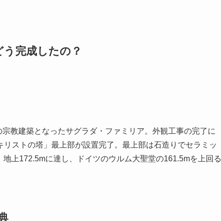
どう完成したの？
さの宗教建築となったサグラダ・ファミリア。外観工事の完了に
キリストの塔」最上部が設置完了。最上部は石造りでセラミッ
上172.5mに達し、ドイツのウルム大聖堂の161.5mを上回
典