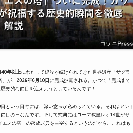
140年以上
にわたって建設が続けられてきた世界遺産「サグラ
塔」が、
2026年6月10日
に完成披露される。かつて「完成まで
に歴史的な節目を迎えようとしているんです！
0日という日付には、深い意味が込められている。それはアン
う節目の日なんです。そして式典にはローマ教皇レオ14世がサ
イエスの塔」の落成式典を主宰するというのだから、これはも