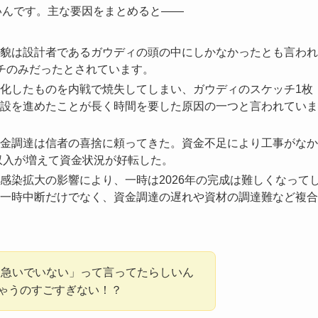
いんです。主な要因をまとめると——
貌は設計者であるガウディの頭の中にしかなかったとも言われ
チのみだったとされています。
化したものを内戦で焼失してしまい、ガウディのスケッチ1枚
設を進めたことが長く時間を要した原因の一つと言われていま
金調達は信者の喜捨に頼ってきた。資金不足により工事がなか
収入が増えて資金状況が好転した。
感染拡大の影響により、一時は2026年の完成は難しくなって
一時中断だけでなく、資金調達の遅れや資材の調達難など複合
は急いでいない」って言ってたらしいん
ちゃうのすごすぎない！？