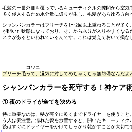
毛髪の一番外側を覆っているキューティクルの隙間から空気
多く侵入するため水分量に偏りが生じ、毛髪があらゆる方向
シャンパンカラーはブリーチを1〜2回以上重ねることが多
が開いた状態になっており、そこから水分が入りやすくなる
スクがあるといわれているんです。これは覚えておいて損な
コワニ
ブリーチ毛って、湿気に対してめちゃくちゃ無防備なんだよ
シャンパンカラーを死守する！神ケア術
① 夜のドライが全てを決める
特に重要なのは、髪が完全に乾くまでドライヤーを使うこと
う人は要注意。濡れた髪を放置すると、開いたキューティク
後はすぐにドライヤーをかけてしっかり乾かすことが大切で