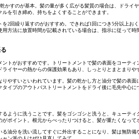
を乾かすのが基本。髪の量が多く広がる髪質の場合は、ドライ
クルを引き締め、持ちをよくすることができます。
を2回繰り返すのがおすすめ。できれば1回につき5分以上お
使用方法に放置時間が記載されている場合は、指示に従って時
張る
メントがおすすめです。トリートメントで髪の表面をコーティ
ドライヤーの熱からの保護効果もあり、しっとりとまとまりや
なりやすいといわれています。髪の乾かし方と油分で髪の表面
クタイプのアウトバストリートメントをドライ後に毛先中心に
するように洗うことです。髪をゴシゴシと洗うと、キューティ
のがポイント。根元からべったりつけると、髪が重たくなって
いる油分を洗い流してすぐに外出することになり、髪は無防備
シャン派の人はぜひ見直してみて。