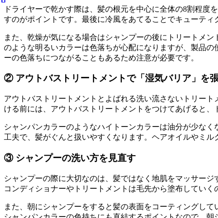
ドライヤーで乾かす際は、髪の根元を中心に全体の8割程度
すのがポイントです。最後に冷風をあてることでキューティ
また、乾燥が気になる場合はシャンプーの後にトリートメント
のような明るいカラーは色落ちが心配になりますが、製品の
ーの色落ちにつながることもあるため注意が必要です。
② アウトバストリートメントで「湿気バリア」を
アウトバストリートメントとよばれる洗い流さないトリート
ける前には、アウトバストリートメントをつけてあげると、
シャンパンカラーのようなハイトーンカラーは油分が少なく
工夫で、髪がぐんと扱いやすくなります。ヘアオイルやミル
③ シャンプーの洗い方を見直す
シャンプーの際に大切なのは、髪ではなく地肌をマッサージ
コンディショナーやトリートメントは毛先から塗布していく
また、朝にシャンプーをすると髪の表面をコーティングして
シャンパンカラーの色持ちにも直結するポイントなので、朝