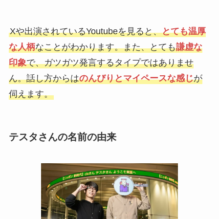
Xや出演されているYoutubeを見ると、
とても温厚
な人柄
なことがわかります。また、とても
謙虚な
印象
で、ガツガツ発言するタイプではありませ
ん。話し方からは
のんびりとマイペースな感じ
が
伺えます。
テスタさんの名前の由来