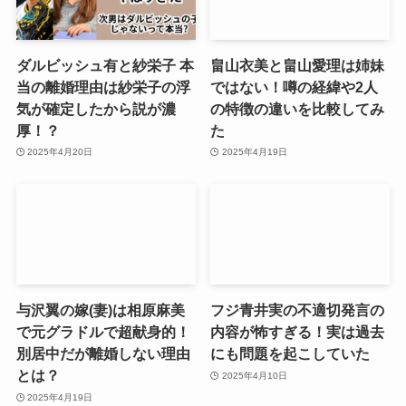
ダルビッシュ有と紗栄子 本
畠山衣美と畠山愛理は姉妹
当の離婚理由は紗栄子の浮
ではない！噂の経緯や2人
気が確定したから説が濃
の特徴の違いを比較してみ
厚！？
た
2025年4月20日
2025年4月19日
与沢翼の嫁(妻)は相原麻美
フジ青井実の不適切発言の
で元グラドルで超献身的！
内容が怖すぎる！実は過去
別居中だが離婚しない理由
にも問題を起こしていた
とは？
2025年4月10日
2025年4月19日