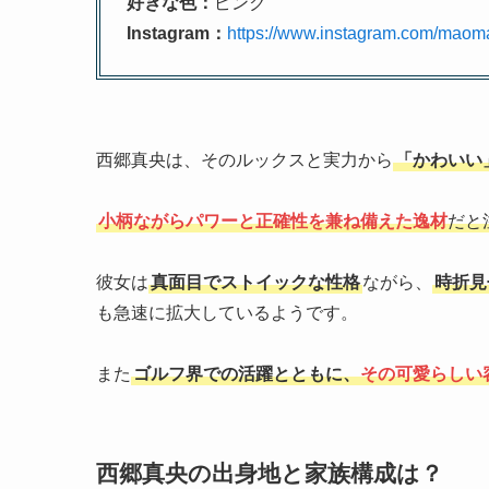
好きな色：
ピンク
Instagram：
https://www.instagram.com/maoma
西郷真央は、そのルックスと実力から
「かわいい
小柄ながらパワーと正確性を兼ね備えた逸材
だと
彼女は
真面目でストイックな性格
ながら、
時折見
も急速に拡大しているようです。
また
ゴルフ界での活躍とともに、
その可愛らしい
西郷真央の出身地と家族構成は？