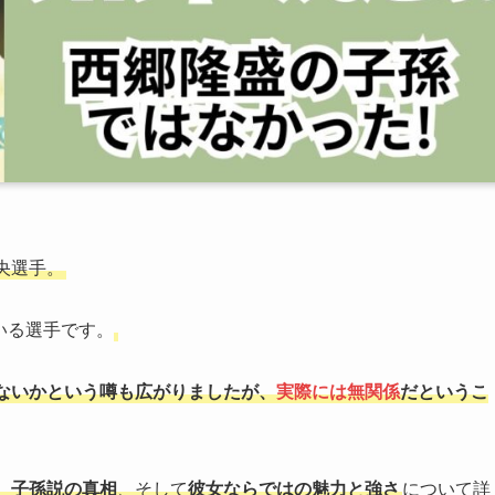
央選手。
いる選手です。
ないかという噂も広がりましたが、
実際には無関係
だというこ
、
子孫説の真相
、そして
彼女ならではの魅力と強さ
について詳