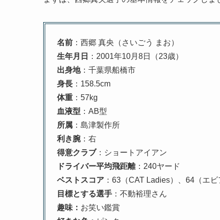
名前
：西郷 真央（さいごう まお）
生年月日
：2001年10月8日（23歳）
出身地
：千葉県船橋市
身長
：158.5cm
体重
：57kg
血液型
：AB型
所属
：島津製作所
利き腕
：右
得意クラブ
：ショートアイアン
ドライバー平均飛距離
：240ヤード
ベストスコア
：63（CAT Ladies）、64（
目標とする選手
：不動裕理さん
趣味：
お笑い鑑賞