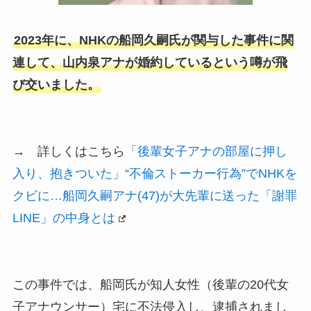
2023年に、NHKの船岡久嗣氏が関与した事件に関
連して、山内泉アナが婚約しているという噂が飛
び交いました。
→ 詳しくはこちら
「後輩女子アナの部屋に押し
入り、抱きついた」“不倫ストーカー行為”でNHKを
クビに…船岡久嗣アナ(47)が大先輩に送った「謝罪
LINE」の中身とは
この事件では、船岡氏が知人女性（後輩の20代女
子アナウンサー）宅に不法侵入し、逮捕されまし