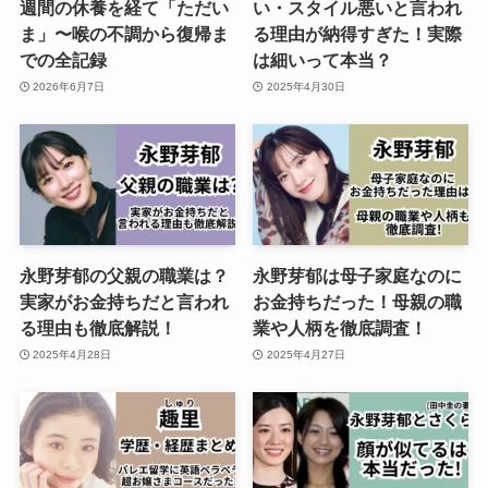
週間の休養を経て「ただい
い・スタイル悪いと言われ
ま」〜喉の不調から復帰ま
る理由が納得すぎた！実際
での全記録
は細いって本当？
2026年6月7日
2025年4月30日
永野芽郁の父親の職業は？
永野芽郁は母子家庭なのに
実家がお金持ちだと言われ
お金持ちだった！母親の職
る理由も徹底解説！
業や人柄を徹底調査！
2025年4月28日
2025年4月27日