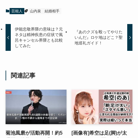
芸能人
山内泉
結婚相手
伊能忠敬界隈の意味は？元
『あのクズを殴ってやりた
ネタは精神疾患の症状で風
いんだ』ロケ地はどこ？聖
呂キャンセル界隈とも比較
地巡礼ガイド！
してみた
関連記事
菊池風磨が活動再開！約5
[画像有]希空は足(脚)が太