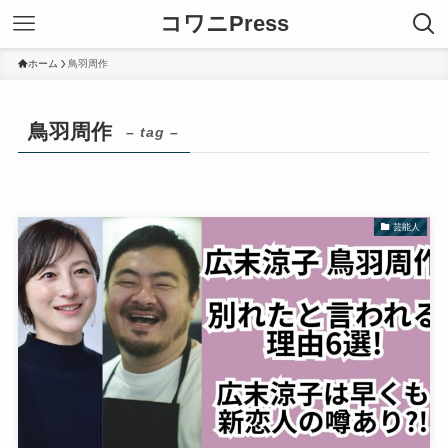
コワニPress
ホーム
鳥羽周作
鳥羽周作
– tag –
芸能人