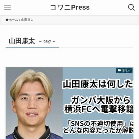
コワニPress
ホーム
山田康太
山田康太
– tag –
著名人