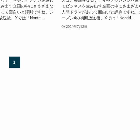
なるテーマやチャレンジを通し
ズは、毎回異なるテーマやチャレンジを通
生み出す企画の中にさまざまな
てビジネスを生み出す企画の中にさまざま
あって面白いと評判ですね。シ
人間ドラマがあって面白いと評判ですね。
後、Xでは「Nontitl...
ーズン4の初回放送後、Xでは「Nontitl...
2024年7月2日
1