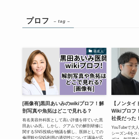
プロフ
– tag –
著名人
[画像有]黒田あいみのwikiプロフ！解
【ノンタイト
剖写真や魚拓はどこで見れる？
Wikiプロ
社長だった
有名美容外科医として高い評価を得ていた黒
田あいみ氏。しかし、グアムでの解剖研修に
YouTubeで大
関するSNS投稿が物議を醸し、医師としての
シーズン4をス
倫理観やSNS利用の適切性について議論が広