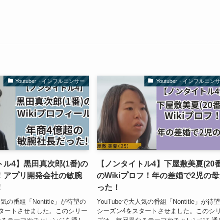
Youtuber・インフルエンサー
Youtuber・インフルエン
ル4】黒田真次郎(1番)の
【ノンタイトル4】下屋敷美夏(20番
フ！アプリ開発会社の敏腕
のWikiプロフ！年の差婚で2児の
！
った！
人気の番組「Nontitle」が待望の
YouTubeで大人気の番組「Nontitle」が待
タートさせました。このシリー
シーズン4をスタートさせました。このシ