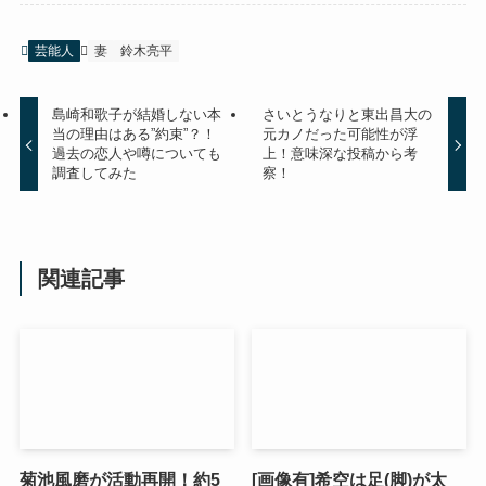
芸能人
妻
鈴木亮平
島崎和歌子が結婚しない本
さいとうなりと東出昌大の
当の理由はある”約束”？！
元カノだった可能性が浮
過去の恋人や噂についても
上！意味深な投稿から考
調査してみた
察！
関連記事
菊池風磨が活動再開！約5
[画像有]希空は足(脚)が太