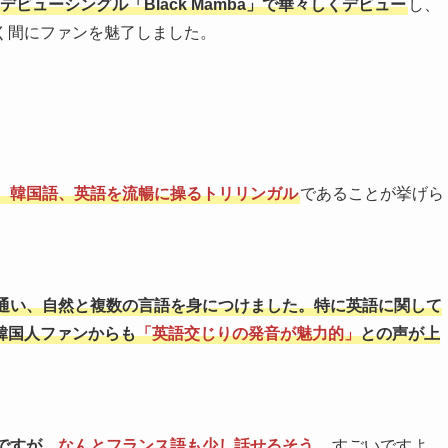
aのデビューシングル「Black Mamba」で華々しくデビュー
し、
く間にファンを魅了しました。
、韓国語、英語を流暢に操るトリリンガル
であることが挙げら
通い、自然と複数の言語を身につけました。特に英語に関して
韓国人ファンからも
「英語交じりの発音が魅力的」
との声が上
ですが、
なんとフランス語も少し話せるそう
。
すごいですよ