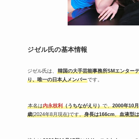
ジゼル氏の基本情報
ジゼル氏は、
韓国の大手芸能事務所SMエンターテ
り、唯一の日本人メンバー
です。
本名は
内永枝利
（うちながえり）
で、
2000年1
歳
(2024年8月現在)です。
身長は166cm
、
血液型は