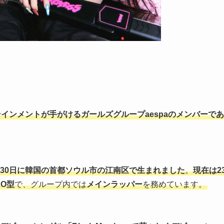
インメントが手がけるガールズグループaespaのメンバーであ
0月30日に韓国の首都ソウル市の江南区で生まれました
。
現在は2
O型
で、グループ内では
メインラッパー
を務めています。